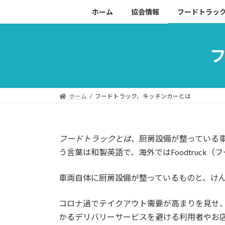
コ
ナ
ホーム
協会情報
フードトラッ
ン
ビ
テ
ゲ
ン
ー
ツ
シ
へ
ョ
ス
ン
キ
に
ホーム
フードトラック、キッチンカーとは
ッ
移
プ
動
フードトラックとは
、厨房設備が整っている
う言葉は和製英語で、海外ではFoodtruck
車両自体に厨房設備が整っているものと、け
コロナ過でテイクアウト需要が高まりを見せ
かるデリバリーサービスを避ける利用者やお